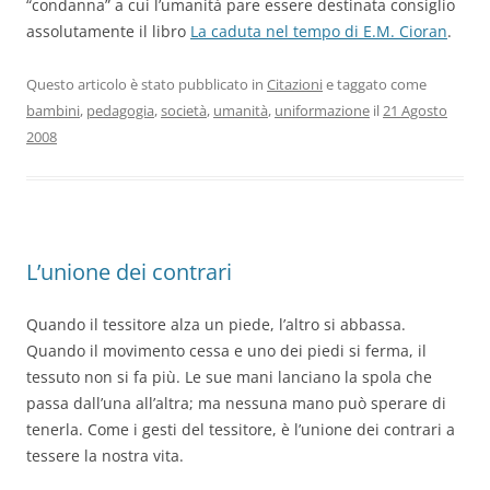
“condanna” a cui l’umanità pare essere destinata consiglio
assolutamente il libro
La caduta nel tempo di E.M. Cioran
.
Questo articolo è stato pubblicato in
Citazioni
e taggato come
bambini
,
pedagogia
,
società
,
umanità
,
uniformazione
il
21 Agosto
2008
L’unione dei contrari
Quando il tessitore alza un piede, l’altro si abbassa.
Quando il movimento cessa e uno dei piedi si ferma, il
tessuto non si fa più. Le sue mani lanciano la spola che
passa dall’una all’altra; ma nessuna mano può sperare di
tenerla. Come i gesti del tessitore, è l’unione dei contrari a
tessere la nostra vita.