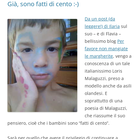
Già, sono fatti di cento :-)
Da un post (da
leggere!) di Ilaria
sul
suo – e di Flavia –
bellissimo blog
Per
favore non mangiate
le margherite
, vengo a
conoscenza di un tale
italianissimo Loris
Malaguzzi, preso a
modello anche da asili
olandesi. E
soprattutto di una
poesia di Malaguzzi,
che riassume il suo
pensiero, cioè che i bambini sono “fatti di cento”.
Sarà per quello che avere il privilegio di continuare a