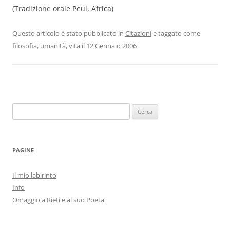
(Tradizione orale Peul, Africa)
Questo articolo è stato pubblicato in
Citazioni
e taggato come
filosofia
,
umanità
,
vita
il
12 Gennaio 2006
Ricerca
per:
PAGINE
Il mio labirinto
Info
Omaggio a Rieti e al suo Poeta