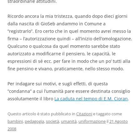
straordinarie attitudini.
Ricordo ancora la mia tristezza, quando dopo dieci giorni
dalla nascita di GioSeb andammo in Comune a
“registrarlo”. Ero certo che in quel momento avrei messo la
firma – l’autorizzazione quindi – all’inizio dell’omologazione.
Qualcuno o qualcosa da quel momento sarebbe stato
autorizzato a modificarne il pensiero, le capacità, le
espressioni di sé ecc. per fare in modo che un po’ tutti alla
fine pensino e vivano, praticamente, nello stesso modo.
Per indagare sui motivi, e sugli effetti, di questa
“condanna” a cui l’umanità pare essere destinata consiglio
assolutamente il libro
La caduta nel tempo di E.M. Cioran
.
Questo articolo è stato pubblicato in
Citazioni
e taggato come
bambini
,
pedagogia
,
società
,
umanità
,
uniformazione
il
21 Agosto
2008