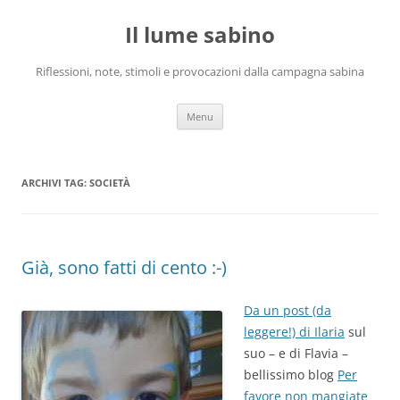
Vai
al
Il lume sabino
contenuto
Riflessioni, note, stimoli e provocazioni dalla campagna sabina
Menu
ARCHIVI TAG:
SOCIETÀ
Già, sono fatti di cento :-)
Da un post (da
leggere!) di Ilaria
sul
suo – e di Flavia –
bellissimo blog
Per
favore non mangiate