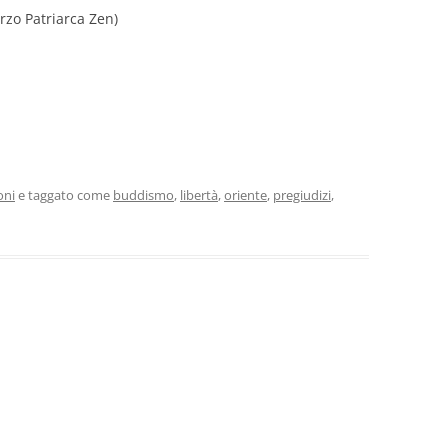
rzo Patriarca Zen)
oni
e taggato come
buddismo
,
libertà
,
oriente
,
pregiudizi
,