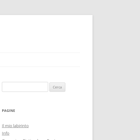
Ricerca
per:
PAGINE
Il mio labirinto
Info