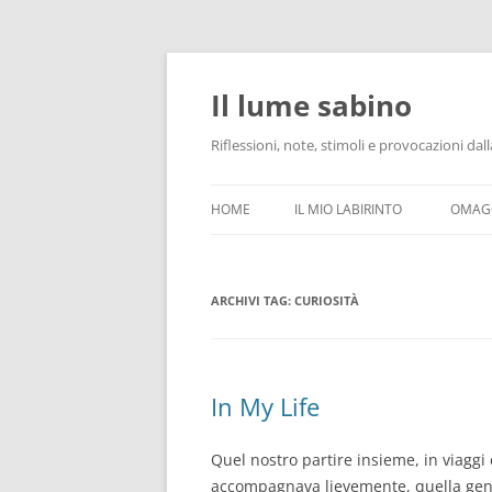
Vai
al
contenuto
Il lume sabino
Riflessioni, note, stimoli e provocazioni d
HOME
IL MIO LABIRINTO
OMAGG
ARCHIVI TAG:
CURIOSITÀ
In My Life
Quel nostro partire insieme, in viaggi 
accompagnava lievemente, quella genti