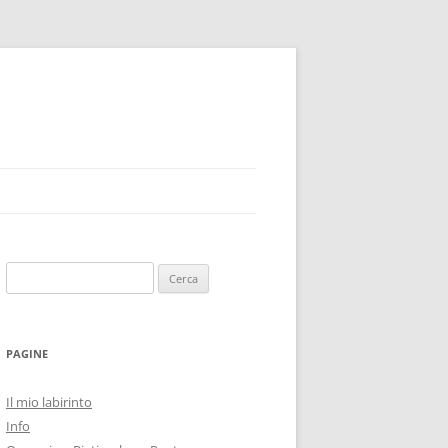
Ricerca
per:
PAGINE
Il mio labirinto
Info