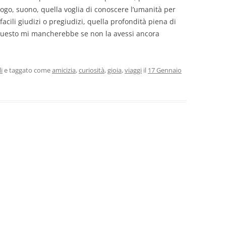
luogo, suono, quella voglia di conoscere l’umanità per
facili giudizi o pregiudizi, quella profondità piena di
 questo mi mancherebbe se non la avessi ancora
i
e taggato come
amicizia
,
curiosità
,
gioia
,
viaggi
il
17 Gennaio