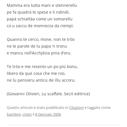
Mamma era tutta mani e stennerellu
pe fa quadrà le spese e li ndindì,
papà schiattàa come un somarellu
co u saccu de monnezza da riempì.
Quanno te cerco, mone, non te tròo
ne le parole de lu papa ‘n tronu
e mancu nell’Acchjésia pina d’oru.
Te tròo e me resento un po più bonu,
libero da que cosa che me roo,
ne lu pensieru anticu de illu accoru.
(Giovanni Olivieri, Lu scaffale, Secit editrice)
Questo articolo è stato pubblicato in
Citazioni
e taggato come
bambini
,
cristo
il
8 Gennaio 2006