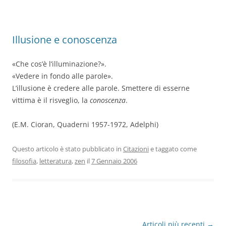
Illusione e conoscenza
«Che cos’è l’illuminazione?».
«Vedere in fondo alle parole».
L’illusione è credere alle parole. Smettere di esserne
vittima è il risveglio, la
conoscenza
.
(E.M. Cioran, Quaderni 1957-1972, Adelphi)
Questo articolo è stato pubblicato in
Citazioni
e taggato come
filosofia
,
letteratura
,
zen
il
7 Gennaio 2006
Navigazione
Articoli più recenti
→