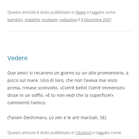
Questo articolo è stato pubblicato in
News
e taggato come
bambini
,
malattie
,
nucleare
,
radiazioni
il
9 Dicembre 2007
Vedere
Due amici si recarono un giorno su un alto promontorio, a
picco sul mare. Uno di loro, che non l’aveva mai visto
prima, rimase sconvolto. «Com’è bello! Com’è immenso!»
disse in un soffio. «E tu non vedi che la superficie!»
commentò l’amico.
(Taisen Deshimaru, Lo zen e le arti marziali, SE)
Questo articolo è stato pubblicato in
Citazioni
e taggato come