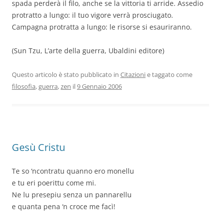
spada perderà il filo, anche se la vittoria ti arride. Assedio
protratto a lungo: il tuo vigore verrà prosciugato.
Campagna protratta a lungo: le risorse si esauriranno.
(Sun Tzu, L’arte della guerra, Ubaldini editore)
Questo articolo è stato pubblicato in
Citazioni
e taggato come
filosofia
,
guerra
,
zen
il
9 Gennaio 2006
Gesù Cristu
Te so ‘ncontratu quanno ero monellu
e tu eri poerittu come mi.
Ne lu presepiu senza un pannarellu
e quanta pena ‘n croce me facì!