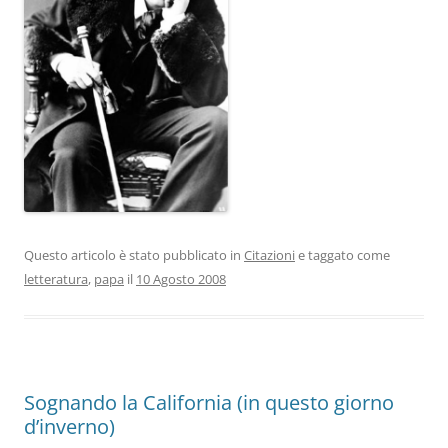
Questo articolo è stato pubblicato in
Citazioni
e taggato come
letteratura
,
papa
il
10 Agosto 2008
Sognando la California (in questo giorno
d’inverno)