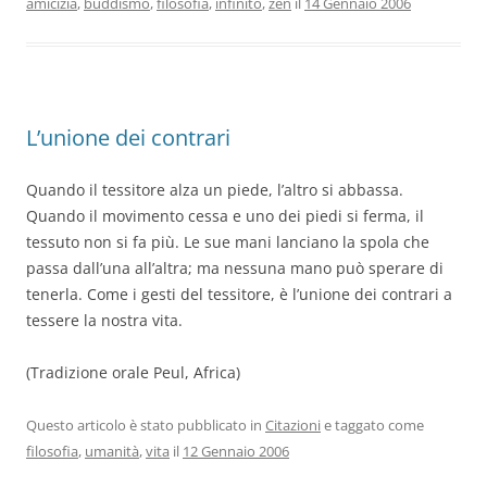
amicizia
,
buddismo
,
filosofia
,
infinito
,
zen
il
14 Gennaio 2006
L’unione dei contrari
Quando il tessitore alza un piede, l’altro si abbassa.
Quando il movimento cessa e uno dei piedi si ferma, il
tessuto non si fa più. Le sue mani lanciano la spola che
passa dall’una all’altra; ma nessuna mano può sperare di
tenerla. Come i gesti del tessitore, è l’unione dei contrari a
tessere la nostra vita.
(Tradizione orale Peul, Africa)
Questo articolo è stato pubblicato in
Citazioni
e taggato come
filosofia
,
umanità
,
vita
il
12 Gennaio 2006